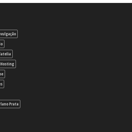
ivulgação
io
latelia
Hosting
ne
es
Plano Prata