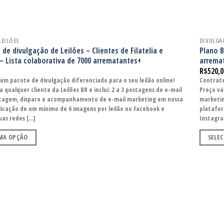
LEILÕES
DIVULGA
de divulgação de Leilões – Clientes de Filatelia e
Plano B
 Lista colaborativa de 7000 arrematantes+
arrema
R$
520,0
um pacote de divulgação diferenciado para o seu leilão online!
Contrate
a qualquer cliente da Leilões BR e inclui: 2 a 3 postagens de e-mail
Preço vál
tagem, disparo e acompanhamento de e-mail marketing em nossa
marketi
icação de um mínimo de 6 imagens por leilão no Facebook e
platafor
as redes [...]
Instagram
UMA OPÇÃO
SELE
Adicionar
aos meus
desejos