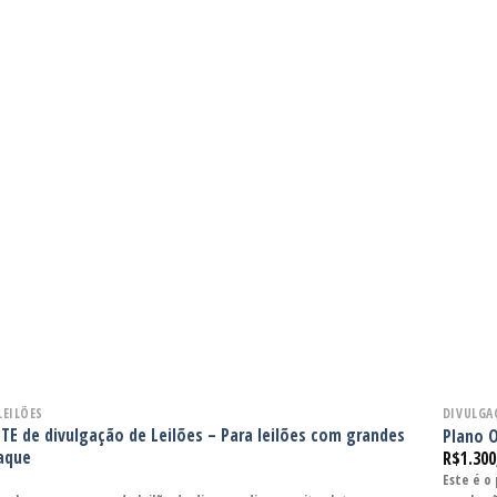
LEILÕES
DIVULGA
E de divulgação de Leilões – Para leilões com grandes
Plano O
aque
R$
1.300
Este é o 