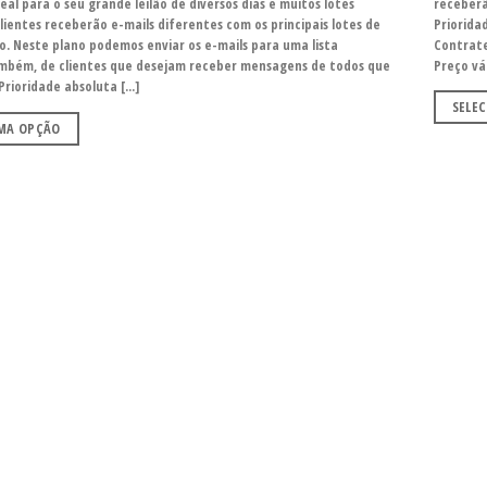
receberã
deal para o seu grande leilão de diversos dias e muitos lotes
Priorida
clientes receberão e-mails diferentes com os principais lotes de
Contrate
ão. Neste plano podemos enviar os e-mails para uma lista
Preço vál
mbém, de clientes que desejam receber mensagens de todos que
rioridade absoluta [...]
SELE
UMA OPÇÃO
Adicionar
aos meus
desejos