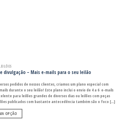
LEILÕES
e divulgação – Mais e-mails para o seu leilão
ersos pedidos de nossos clientes, criamos um plano especial com
ails durante o seu leilão! Este plano inclui o envio de 4 a 6 e-mails
xcelente para leilões grandes de diversos dias ou leilões com peças
ilões publicados com bastante antecedência também são o foco [...]
UMA OPÇÃO