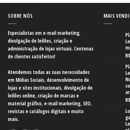
SOBRE NÓS
MAIS VEND
Especialistas em e-mail marketing,
Pl
divulgação de leilões, criação e
Le
mi
administração de lojas virtuais. Centenas
R
de clientes satisfeitos!
Pl
Atendemos todas as suas necessidades
Le
Nu
em Mídias Sociais, desenvolvimento de
co
lojas e sites institucionais, divulgação de
a
leilões online, criação de marcas e
R
material gráfico, e-mail marketing, SEO,
Lo
revistas e catálogos digitais e muito
ga
mais.
Le