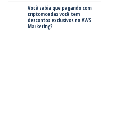
desconto
Você sabia que pagando com
na
criptomoedas você tem
publicidade
descontos exclusivos na AWS
dos
Marketing?
seus
leilões,
contrate
agora!