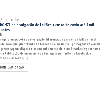
ÇÃO DE LEILÕES
RONZE de divulgação de Leilões + custo de envio até 5 mil
tantes
0
 agora um pacote de divulgação diferenciado para o seu leilão online!
ido para qualquer cliente da Leilões BR e inclui: 2 a 3 postagens de e-mail
ng: Montagem, disparo e acompanhamento de e-mail marketing em nossa
ma Publicação de um mínimo de 6 imagens por leilão no Facebook e
 nas suas redes [...]
CIONE UMA OPÇÃO
Adicionar
aos meus
desejos