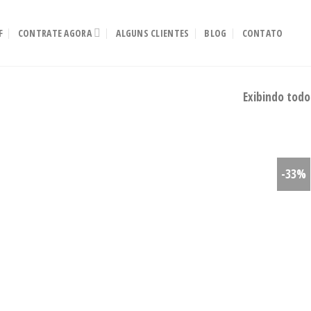
F
CONTRATE AGORA
ALGUNS CLIENTES
BLOG
CONTATO
Exibindo todo
-33%
Adicionar
aos meus
desejos