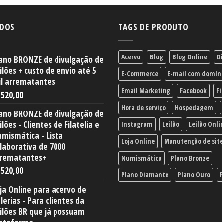
IDOS
TAGS DE PRODUTO
Acervo
Blog
Blog Online
D
ano BRONZE de divulgação de
ilões + custo de envio até 5
E-Commerce
E-mail com domín
l arrematantes
Email Marketing
Facebook
Fi
$
520,00
Hora de serviço
Hospedagem
ano BRONZE de divulgação de
ilões - Clientes de Filatelia e
Instagram
Leilão
Leilão Onli
mismática - Lista
Loja Online
Manutenção de sit
laborativa de 7000
rrematantes+
Numismática
Plano Bronze
$
520,00
Plano Diamante
Plano Ouro
ja Online para acervo de
lerias - Para clientes da
ilões BR que já possuam