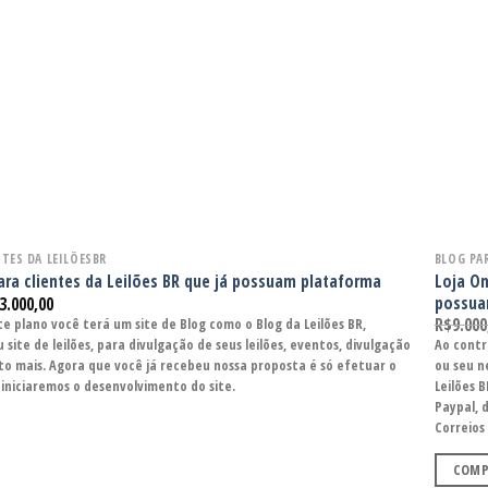
NTES DA LEILÕESBR
BLOG PAR
Loja On
ara clientes da Leilões BR que já possuam plataforma
possua
3.000,00
R$
9.000
e plano você terá um site de Blog como o Blog da Leilões BR,
 site de leilões, para divulgação de seus leilões, eventos, divulgação
Ao contr
to mais. Agora que você já recebeu nossa proposta é só efetuar o
ou seu n
niciaremos o desenvolvimento do site.
Leilões 
Paypal, 
Correios 
COMP