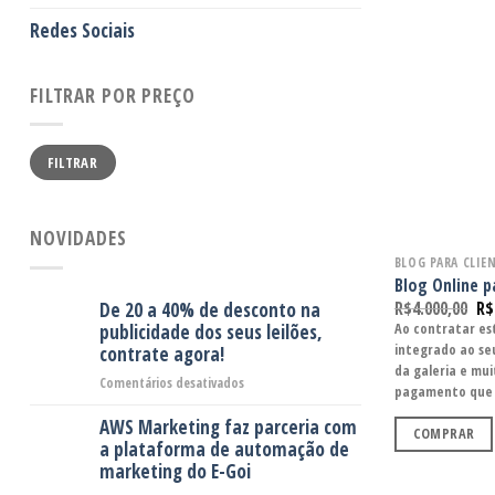
Redes Sociais
FILTRAR POR PREÇO
FILTRAR
NOVIDADES
BLOG PARA CLIE
Blog Online p
R$
4.000,00
R$
De 20 a 40% de desconto na
publicidade dos seus leilões,
Ao contratar est
integrado ao seu
contrate agora!
da galeria e mui
em
Comentários desativados
pagamento que i
De
AWS Marketing faz parceria com
20
COMPRAR
a
a plataforma de automação de
40%
marketing do E-Goi
de