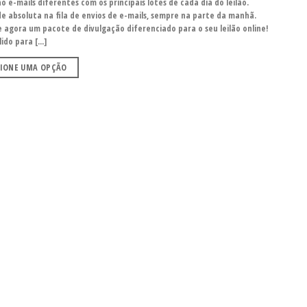
o e-mails diferentes com os principais lotes de cada dia do leilão.
de absoluta na fila de envios de e-mails, sempre na parte da manhã.
 agora um pacote de divulgação diferenciado para o seu leilão online!
ido para [...]
CIONE UMA OPÇÃO