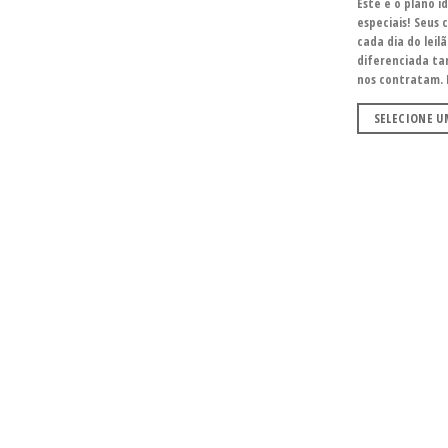
Este é o plano i
especiais! Seus 
cada dia do leil
diferenciada ta
nos contratam. P
SELECIONE 