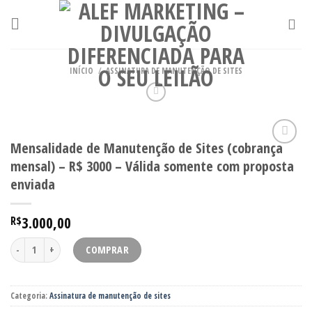
Skip
to
content
INÍCIO
/
ASSINATURA DE MANUTENÇÃO DE SITES
Mensalidade de Manutenção de Sites (cobrança
Adicionar
mensal) – R$ 3000 – Válida somente com proposta
aos meus
desejos
enviada
3.000,00
R$
Mensalidade de Manutenção de Sites (cobrança mensal) - R$ 3000 - Válida 
COMPRAR
Categoria:
Assinatura de manutenção de sites