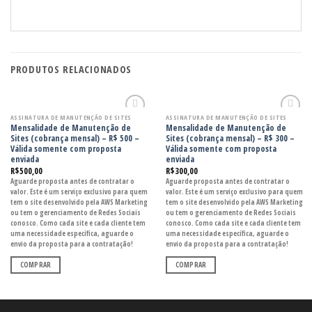
PRODUTOS RELACIONADOS
ASSINATURA DE MANUTENÇÃO DE SITES
ASSINATURA DE MANUTENÇÃO DE SITES
Adicionar
Adicionar
Mensalidade de Manutenção de
Mensalidade de Manutenção de
aos
aos
Sites (cobrança mensal) – R$ 500 –
Sites (cobrança mensal) – R$ 300 –
meus
meus
Válida somente com proposta
Válida somente com proposta
desejos
desejos
enviada
enviada
R$
500,00
R$
300,00
Aguarde proposta antes de contratar o
Aguarde proposta antes de contratar o
valor. Este é um serviço exclusivo para quem
valor. Este é um serviço exclusivo para quem
tem o site desenvolvido pela AWS Marketing
tem o site desenvolvido pela AWS Marketing
ou tem o gerenciamento de Redes Sociais
ou tem o gerenciamento de Redes Sociais
conosco. Como cada site e cada cliente tem
conosco. Como cada site e cada cliente tem
uma necessidade específica, aguarde o
uma necessidade específica, aguarde o
envio da proposta para a contratação!
envio da proposta para a contratação!
COMPRAR
COMPRAR