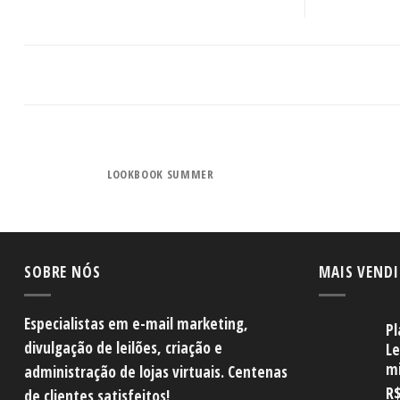
LOOKBOOK SUMMER
SOBRE NÓS
MAIS VEND
Especialistas em e-mail marketing,
Pl
divulgação de leilões, criação e
Le
mi
administração de lojas virtuais. Centenas
R
de clientes satisfeitos!