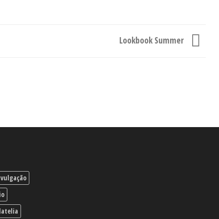
Lookbook Summer
ivulgação
io
latelia