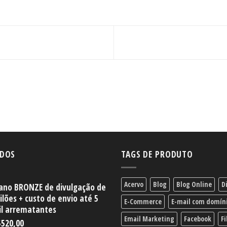
IDOS
TAGS DE PRODUTO
Acervo
Blog
Blog Online
D
ano BRONZE de divulgação de
ilões + custo de envio até 5
E-Commerce
E-mail com domín
l arrematantes
Email Marketing
Facebook
Fi
$
520,00