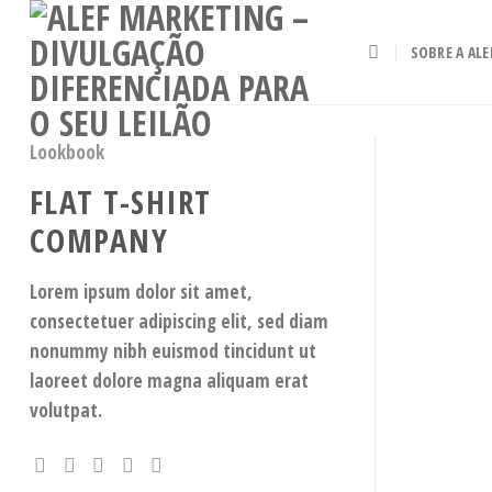
Skip
to
SOBRE A ALE
content
Lookbook
FLAT T-SHIRT
COMPANY
Lorem ipsum dolor sit amet,
consectetuer adipiscing elit, sed diam
nonummy nibh euismod tincidunt ut
laoreet dolore magna aliquam erat
volutpat.