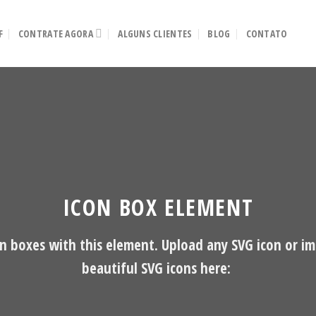
F
CONTRATE AGORA
ALGUNS CLIENTES
BLOG
CONTATO
ICON BOX ELEMENT
on boxes with this element. Upload any SVG icon or im
beautiful SVG icons here: