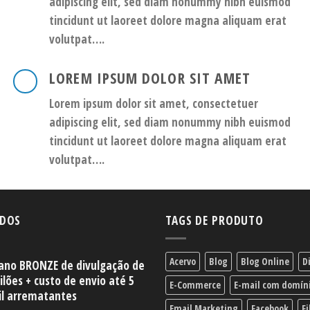
adipiscing elit, sed diam nonummy nibh euismod
tincidunt ut laoreet dolore magna aliquam erat
volutpat….
LOREM IPSUM DOLOR SIT AMET
Lorem ipsum dolor sit amet, consectetuer
adipiscing elit, sed diam nonummy nibh euismod
tincidunt ut laoreet dolore magna aliquam erat
volutpat….
IDOS
TAGS DE PRODUTO
Acervo
Blog
Blog Online
D
ano BRONZE de divulgação de
ilões + custo de envio até 5
E-Commerce
E-mail com domín
l arrematantes
Email Marketing
Facebook
Fi