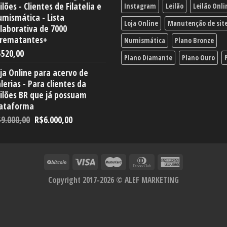
ilões - Clientes de Filatelia e
Instagram
Leilão
Leilão Onli
mismática - Lista
Loja Online
Manutenção de sit
laborativa de 7000
rrematantes+
Numismática
Plano Bronze
$
520,00
Plano Diamante
Plano Ouro
ja Online para acervo de
lerias - Para clientes da
ilões BR que já possuam
lataforma
$
9.000,00
R$
6.000,00
Copyright 2017-2026 ©
ALEF MARKETING