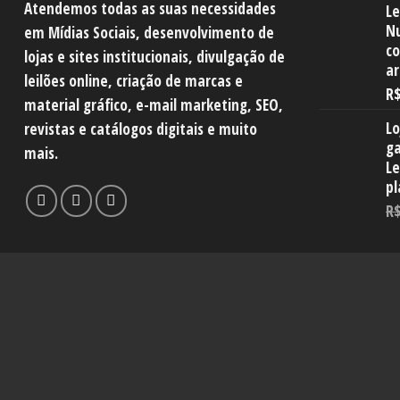
Atendemos todas as suas necessidades
Le
Nu
em Mídias Sociais, desenvolvimento de
co
lojas e sites institucionais, divulgação de
a
leilões online, criação de marcas e
R
material gráfico, e-mail marketing, SEO,
Lo
revistas e catálogos digitais e muito
ga
mais.
Le
p
R