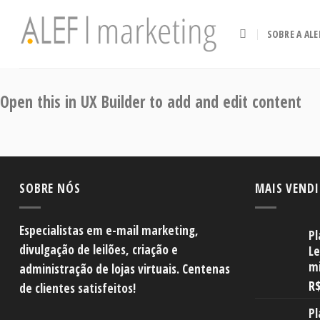
Skip
to
SOBRE A ALE
content
Open this in UX Builder to add and edit content
SOBRE NÓS
MAIS VEND
Especialistas em e-mail marketing,
Pl
divulgação de leilões, criação e
Le
mi
administração de lojas virtuais. Centenas
R
de clientes satisfeitos!
Pl