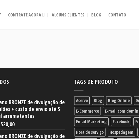
F
CONTRATE AGORA
ALGUNS CLIENTES
BLOG
CONTATO
IDOS
TAGS DE PRODUTO
Acervo
Blog
Blog Online
D
ano BRONZE de divulgação de
ilões + custo de envio até 5
E-Commerce
E-mail com domín
l arrematantes
Email Marketing
Facebook
Fi
$
520,00
Hora de serviço
Hospedagem
ano BRONZE de divulgação de