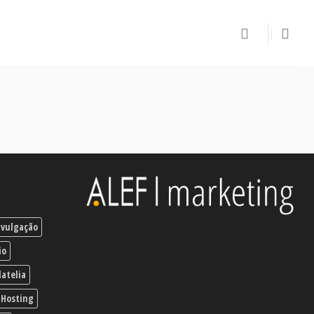
ivulgação
io
latelia
Hosting